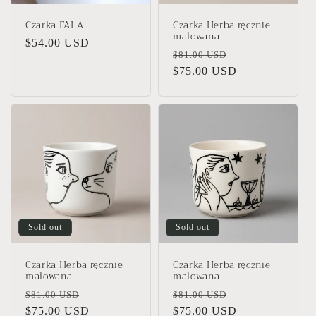
Czarka FALA
Czarka Herba ręcznie
malowana
Regular
$54.00 USD
Regular
Sale
$81.00 USD
price
price
$75.00 USD
price
Sold out
Sold out
Czarka Herba ręcznie
Czarka Herba ręcznie
malowana
malowana
Regular
Sale
Regular
Sale
$81.00 USD
$81.00 USD
price
$75.00 USD
price
price
$75.00 USD
price