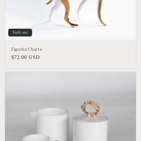
Sold out
Figurka Charta
Regular
$72.00 USD
price