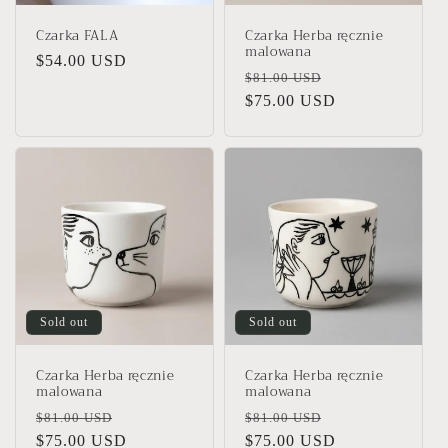
Czarka FALA
Czarka Herba ręcznie
malowana
Regular
$54.00 USD
Regular
Sale
$81.00 USD
price
price
$75.00 USD
price
Sold out
Sold out
Czarka Herba ręcznie
Czarka Herba ręcznie
malowana
malowana
Regular
Sale
Regular
Sale
$81.00 USD
$81.00 USD
price
$75.00 USD
price
price
$75.00 USD
price