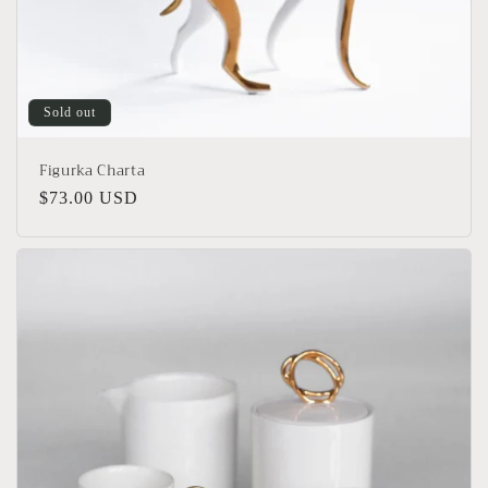
Sold out
Figurka Charta
Regular
$73.00 USD
price